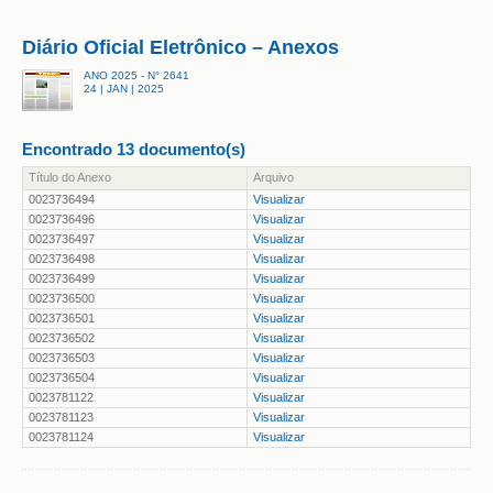
Diário Oficial Eletrônico – Anexos
ANO 2025 - N° 2641
24 | JAN | 2025
Encontrado 13 documento(s)
Título do Anexo
Arquivo
0023736494
Visualizar
0023736496
Visualizar
0023736497
Visualizar
0023736498
Visualizar
0023736499
Visualizar
0023736500
Visualizar
0023736501
Visualizar
0023736502
Visualizar
0023736503
Visualizar
0023736504
Visualizar
0023781122
Visualizar
0023781123
Visualizar
0023781124
Visualizar