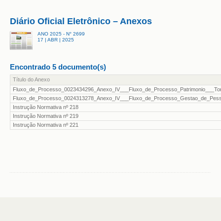
Diário Oficial Eletrônico – Anexos
ANO 2025 - N° 2699
17 | ABR | 2025
Encontrado 5 documento(s)
Título do Anexo
Fluxo_de_Processo_0023434296_Anexo_IV___Fluxo_de_Processo_Patrimonio___
Fluxo_de_Processo_0024313278_Anexo_IV___Fluxo_de_Processo_Gestao_de_Pesso
Instrução Normativa nº 218
Instrução Normativa nº 219
Instrução Normativa nº 221