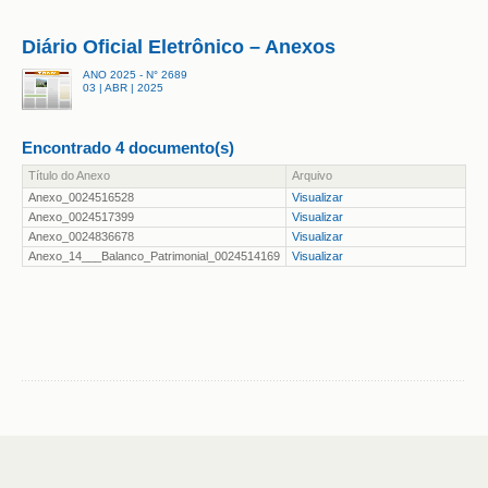
Diário Oficial Eletrônico – Anexos
ANO 2025 - N° 2689
03 | ABR | 2025
Encontrado 4 documento(s)
Título do Anexo
Arquivo
Anexo_0024516528
Visualizar
Anexo_0024517399
Visualizar
Anexo_0024836678
Visualizar
Anexo_14___Balanco_Patrimonial_0024514169
Visualizar