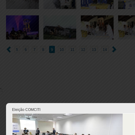
5
6
7
8
9
10
11
12
13
14
";
Eleição COMCITI