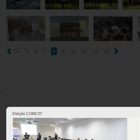
4
5
6
7
8
9
10
11
12
13
";
Eleição COMCITI