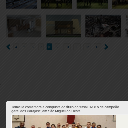
4
5
6
7
8
9
10
11
12
13
";
Joinville comemora a conquista do título do futsal DA e o de campeão
geral dos Parajasc, em São Miguel do Oeste