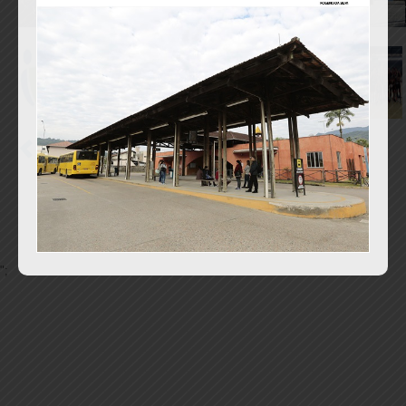
3
4
5
6
7
8
9
10
11
12
";