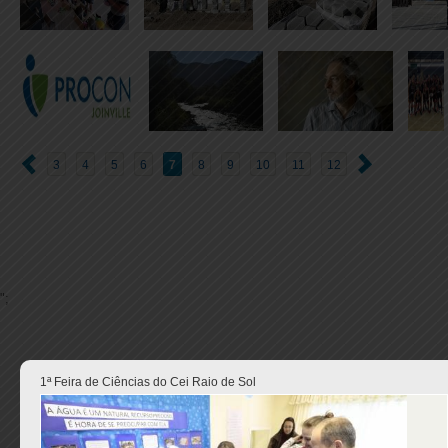
3
4
5
6
7
8
9
10
11
12
";
1ª Feira de Ciências do Cei Raio de Sol