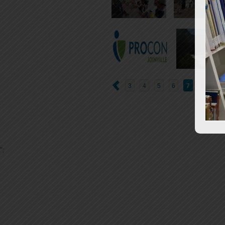
3
4
5
6
7
8
9
";