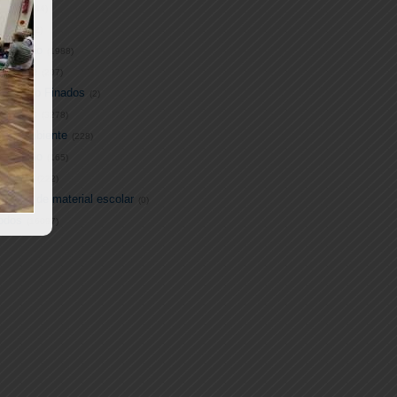
ecom
(44)
adrão
(2)
ducação
(1988)
abinete
(207)
peração Finados
(2)
sportes
(3278)
eio Ambiente
(228)
abitação
(165)
urismo
(222)
elação de material escolar
(0)
odos
(16097)