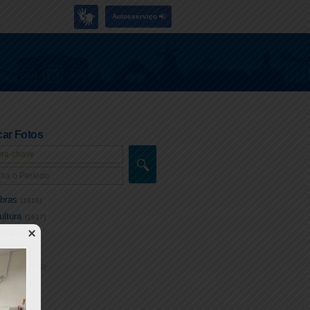
Autosserviço
ar Fotos
bras
(1818)
ultura
(1617)
eral
(4927)
ocial
(303)
rânsito
(252)
aúde
(953)
azer
(91)