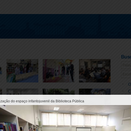
Busc
O
C
G
ização do espaço infantojuvenil da Biblioteca Pública
S
T
S
L