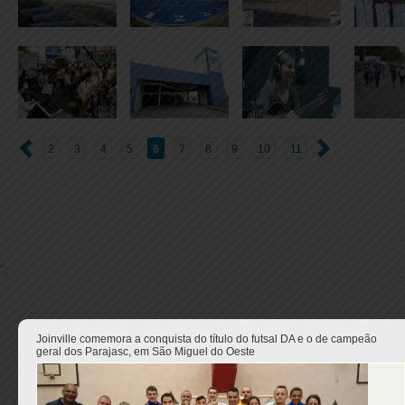
2
3
4
5
6
7
8
9
10
11
";
Joinville comemora a conquista do título do futsal DA e o de campeão
geral dos Parajasc, em São Miguel do Oeste