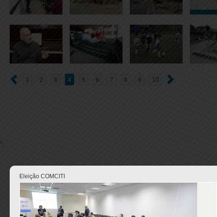
1
2
3
4
5
6
7
8
9
10
";
Eleição COMCITI