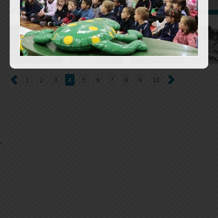
1
2
3
4
5
6
7
8
9
10
";