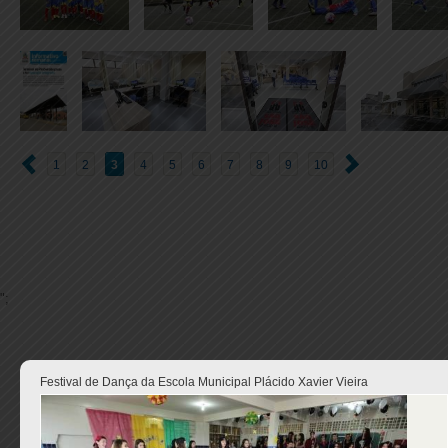
1
2
3
4
5
6
7
8
9
10
";
Festival de Dança da Escola Municipal Plácido Xavier Vieira