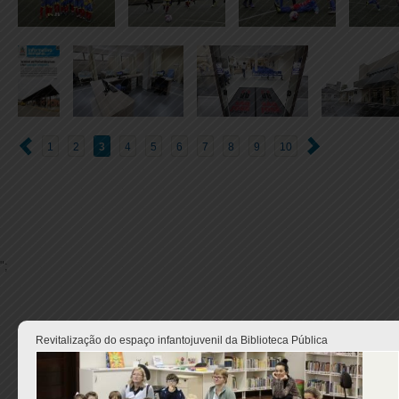
1
2
3
4
5
6
7
8
9
10
";
Revitalização do espaço infantojuvenil da Biblioteca Pública