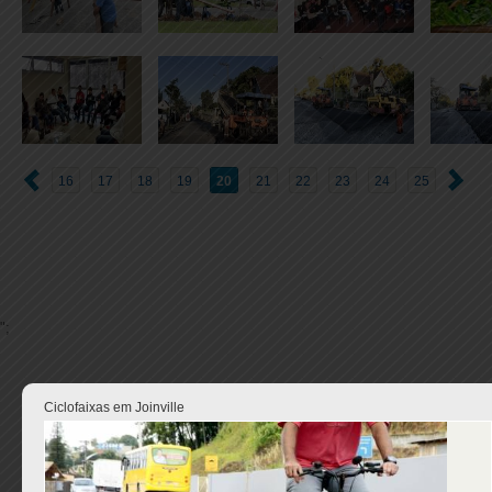
16
17
18
19
20
21
22
23
24
25
";
Ciclofaixas em Joinville