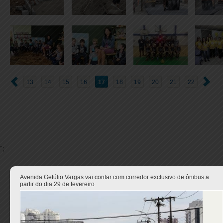
13
14
15
16
17
18
19
20
21
22
";
Avenida Getúlio Vargas vai contar com corredor exclusivo de ônibus a
partir do dia 29 de fevereiro