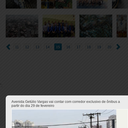
11
12
13
14
15
16
17
18
19
20
";
Avenida Getúlio Vargas vai contar com corredor exclusivo de ônibus a
partir do dia 29 de fevereiro