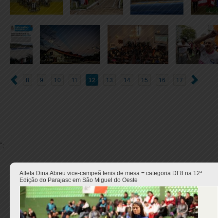
8
9
10
11
12
13
14
15
16
17
";
Atleta Dina Abreu vice-campeã tenis de mesa = categoria DF8 na 12ª
Edição do Parajasc em São Miguel do Oeste