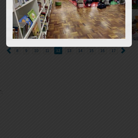
8
9
10
11
12
13
14
15
16
17
";