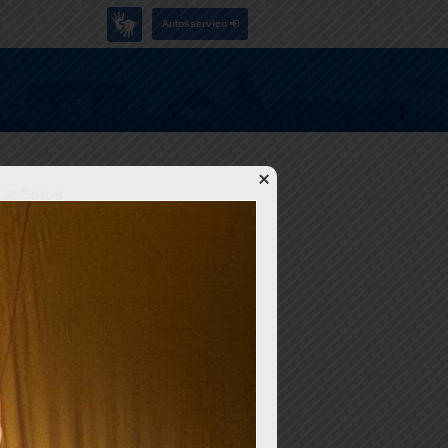
Autosserviço
ar Fotos
bras
(1818)
ultura
(1617)
eral
(4927)
ocial
(303)
rânsito
(252)
aúde
(953)
azer
(91)