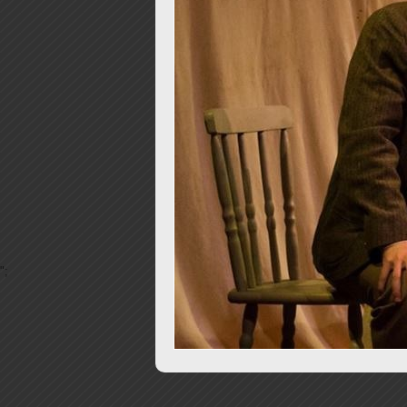
6
7
8
9
10
11
";