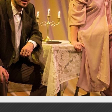
S
P
E
G
O
E
M
12
13
14
15
H
T
R
T