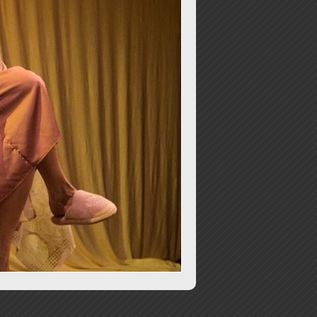
ecom
(44)
adrão
(2)
ducação
(1988)
abinete
(207)
peração Finados
(2)
sportes
(3278)
eio Ambiente
(228)
abitação
(165)
urismo
(222)
elação de material escolar
(0)
odos
(16097)