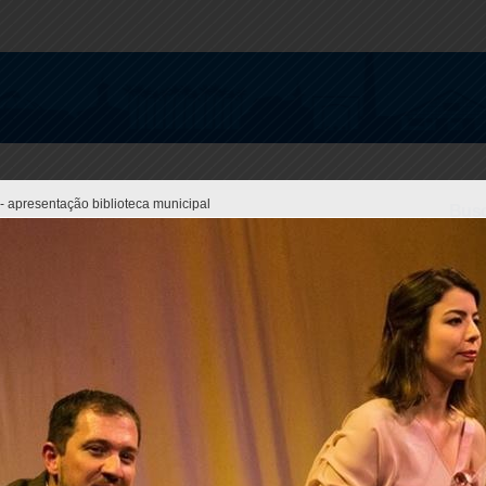
- apresentação biblioteca municipal
Busc
O
C
G
S
T
S
L