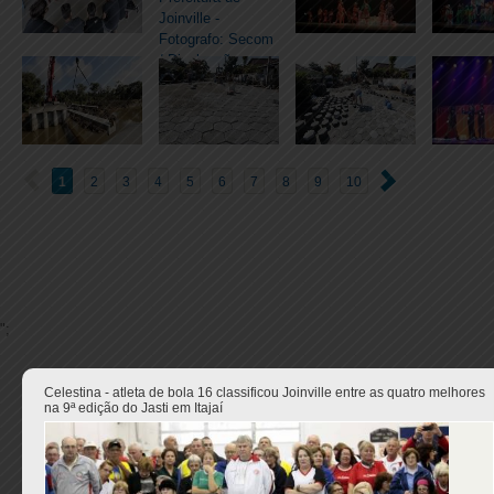
1
2
3
4
5
6
7
8
9
10
";
Celestina - atleta de bola 16 classificou Joinville entre as quatro melhores
na 9ª edição do Jasti em Itajaí