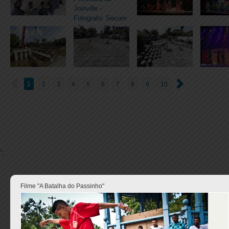
1
2
3
4
5
6
7
8
9
10
";
Filme "A Batalha do Passinho"