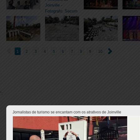
1
2
3
4
5
6
7
8
9
10
";
Jornalistas de turismo se encantam com os atrativos de Joinville