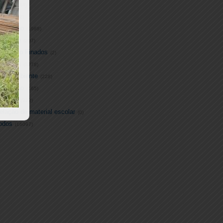
ecom
(44)
adrão
(2)
ducação
(1988)
abinete
(207)
peração Finados
(2)
sportes
(3278)
eio Ambiente
(228)
abitação
(165)
urismo
(222)
elação de material escolar
(0)
odos
(16097)