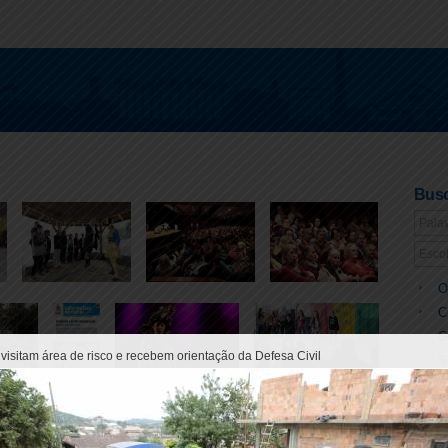
Busc
O
C
G
visitam área de risco e recebem orientação da Defesa Civil
S
T
S
L