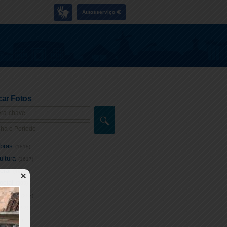
Autosserviço
ar Fotos
bras
(1818)
ultura
(1617)
eral
(4927)
ocial
(303)
rânsito
(252)
aúde
(953)
azer
(91)