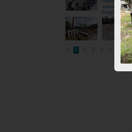
1
2
3
4
5
6
7
";