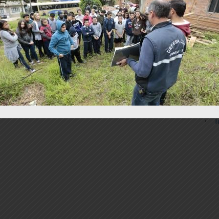
S
P
E
G
O
E
M
8
9
10
H
T
R
T