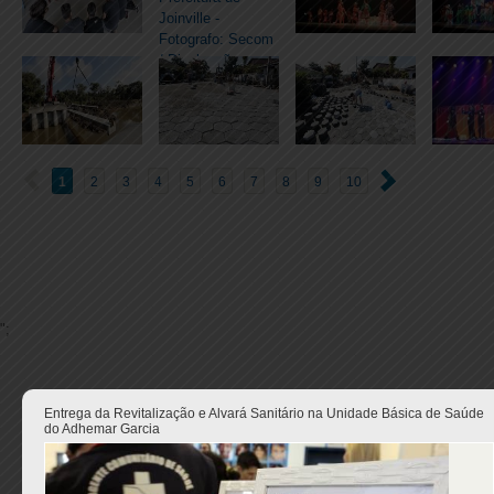
1
2
3
4
5
6
7
8
9
10
";
Entrega da Revitalização e Alvará Sanitário na Unidade Básica de Saúde
do Adhemar Garcia