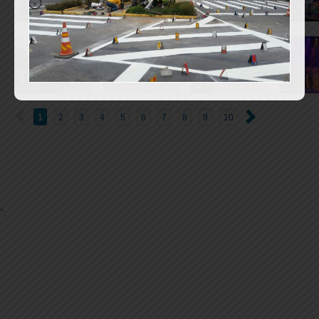
1
2
3
4
5
6
7
8
9
10
";