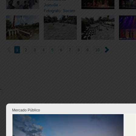
1
2
3
4
5
6
7
8
9
10
";
Mercado Público