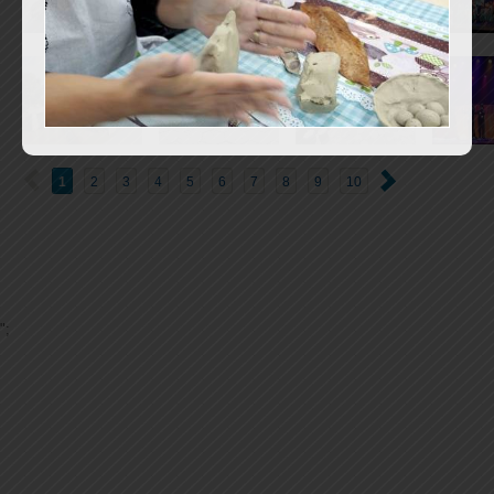
1
2
3
4
5
6
7
8
9
10
";