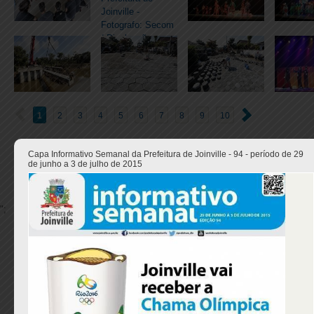
1
2
3
4
5
6
7
8
9
10
Capa Informativo Semanal da Prefeitura de Joinville - 94 - período de 29
de junho a 3 de julho de 2015
";